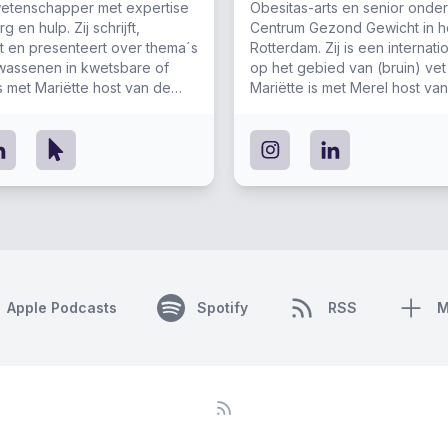
lwetenschapper met expertise
Obesitas-arts en senior onder
 en hulp. Zij schrijft,
Centrum Gezond Gewicht in h
t en presenteert over thema´s
Rotterdam. Zij is een internat
wassenen in kwetsbare of
op het gebied van (bruin) vet
 is met Mariëtte host van de
Mariëtte is met Merel host va
Gewicht.
Over Gewicht.
Apple Podcasts
Spotify
RSS
M