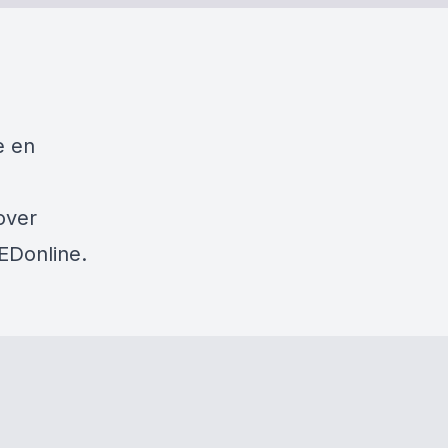
e en
over
EDonline.