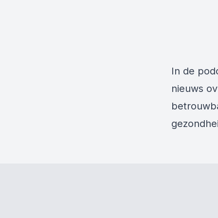
In de podc
nieuws ov
betrouwba
gezondhei