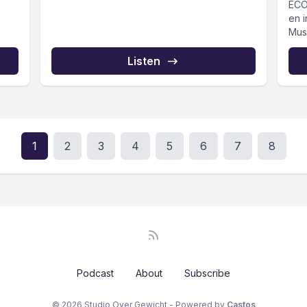
documentaire teweegbrengt?
ECO
en i
Musk
Listen
1
2
3
4
5
6
7
8
Podcast
About
Subscribe
© 2026 Studio Over Gewicht - Powered by
Castos