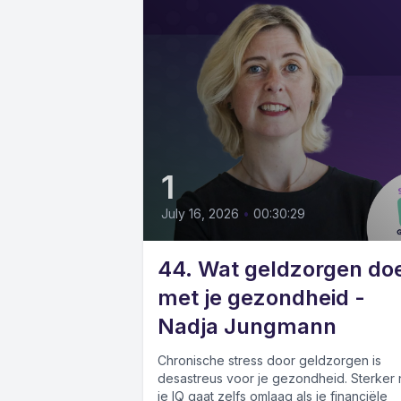
1
July 16, 2026
•
00:30:29
44. Wat geldzorgen do
met je gezondheid -
Nadja Jungmann
Chronische stress door geldzorgen is
desastreus voor je gezondheid. Sterker 
je IQ gaat zelfs omlaag als je financiële