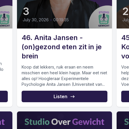
3
July 30, 2026
•
00:19:35
Jul
46. Anita Jansen -
45
(on)gezond eten zit in je
Ko
brein
vo
n
Koop dat lekkers, ruik eraan en neem
Voe
lo
misschien een heel klein hapje. Maar eet niet
help
alles op! Hoogleraar Experimentele
dez
Psychologie Anita Jansen (Universiteit van...
Voe
Listen