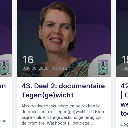
16
1
July 09, 2026
•
00:08:24
Jul
en
43. Deel 2: documentaire
42
Tegen(ge)wicht
| 
w
Als ervaringsdeskundige en betrokken bij
de documentaire Tegen(ge)wicht kijkt Ellen
to
Buijnink als ervaringsdeskundige terug op
nog:
de première. Wat hoopt zij dat deze
Opg