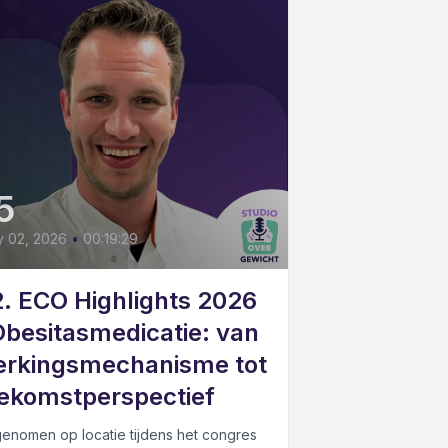
5
y 02, 2026
•
00:19:29
. ECO Highlights 2026
Obesitasmedicatie: van
erkingsmechanisme tot
ekomstperspectief
enomen op locatie tijdens het congres