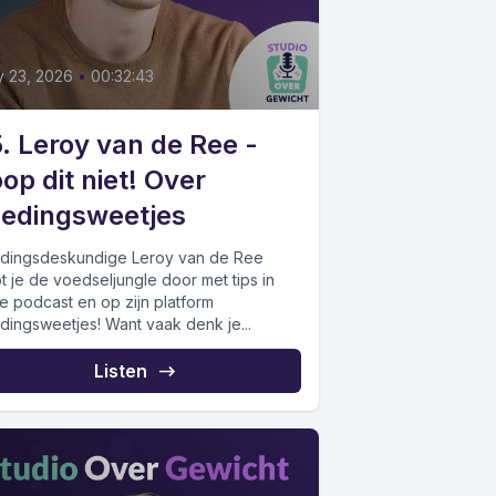
2
y 23, 2026
•
00:32:43
. Leroy van de Ree -
op dit niet! Over
edingsweetjes
dingsdeskundige Leroy van de Ree
t je de voedseljungle door met tips in
e podcast en op zijn platform
dingsweetjes! Want vaak denk je...
Listen