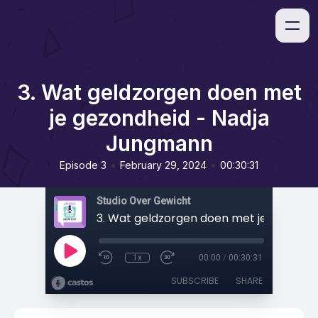
3. Wat geldzorgen doen met
je gezondheid - Nadja
Jungmann
•
•
Episode 3
February 29, 2024
00:30:31
Studio Over Gewicht
1x
00:00
/
00:30:31
SUBSCRIBE
SHARE