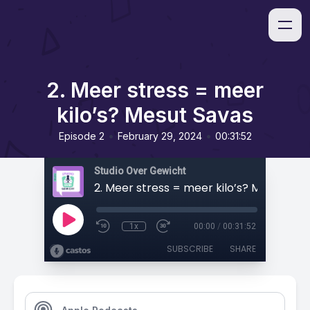
2. Meer stress = meer
kilo’s? Mesut Savas
•
•
Episode 2
February 29, 2024
00:31:52
Studio Over Gewicht
2. Meer stress = meer kilo’s? Mesut Sav
1x
00:00
/
00:31:52
SUBSCRIBE
SHARE