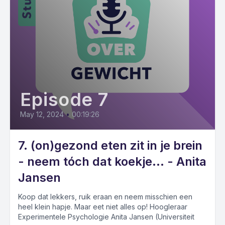
Episode 7
May 12, 2024
•
00:19:26
7. (on)gezond eten zit in je brein
- neem tóch dat koekje... - Anita
Jansen
Koop dat lekkers, ruik eraan en neem misschien een
heel klein hapje. Maar eet niet alles op! Hoogleraar
Experimentele Psychologie Anita Jansen (Universiteit