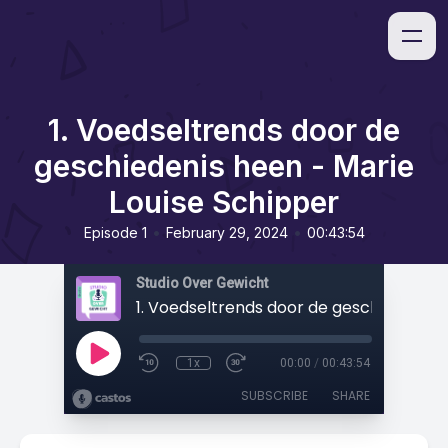
1. Voedseltrends door de
geschiedenis heen - Marie
Louise Schipper
•
•
Episode 1
February 29, 2024
00:43:54
Studio Over Gewicht
1x
00:00
/
00:43:54
SUBSCRIBE
SHARE