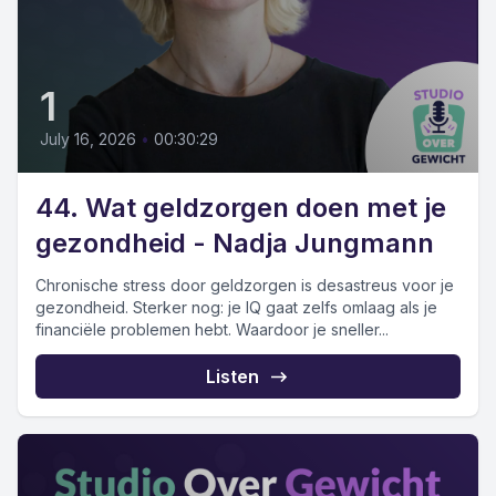
1
July 16, 2026
•
00:30:29
44. Wat geldzorgen doen met je
gezondheid - Nadja Jungmann
Chronische stress door geldzorgen is desastreus voor je
gezondheid. Sterker nog: je IQ gaat zelfs omlaag als je
financiële problemen hebt. Waardoor je sneller...
Listen