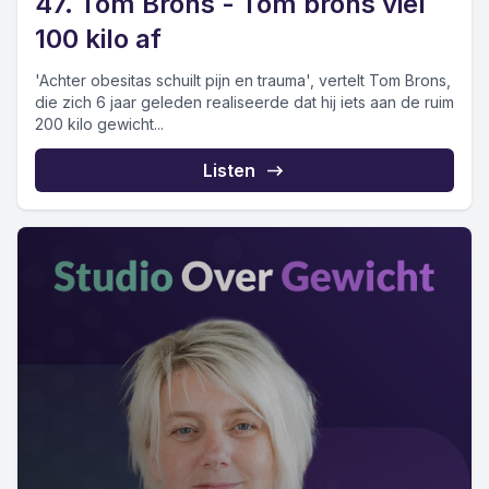
47. Tom Brons - Tom brons viel
100 kilo af
'Achter obesitas schuilt pijn en trauma', vertelt Tom Brons,
die zich 6 jaar geleden realiseerde dat hij iets aan de ruim
200 kilo gewicht...
Listen