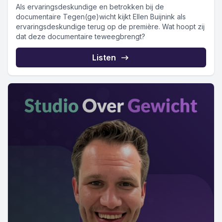
Als ervaringsdeskundige en betrokken bij de
documentaire Tegen(ge)wicht kijkt Ellen Buijnink als
ervaringsdeskundige terug op de première. Wat hoopt zij
dat deze documentaire teweegbrengt?
Listen