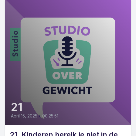
21
April 15, 2025
•
00:25:51
21. Kinderen bereik je niet in de