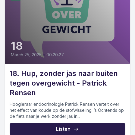
18
March 25, 2025
•
00:20:27
18. Hup, zonder jas naar buiten
tegen overgewicht - Patrick
Rensen
Hoogleraar endocrinologie Patrick Rensen vertelt over
het effect van koude op de stofwisseling. ’s Ochtends op
de fiets naar je werk zonder jas in...
Listen