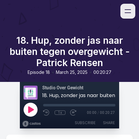
18. Hup, zonder jas naar
buiten tegen overgewicht -
Patrick Rensen
•
•
Episode 18
March 25, 2025
00:20:27
Studio Over Gewicht
1x
00:00
/
00:20:27
SUBSCRIBE
SHARE