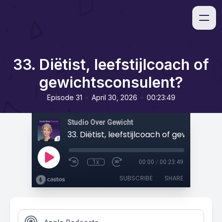
33. Diëtist, leefstijlcoach of
gewichtsconsulent?
•
•
Episode 31
April 30, 2026
00:23:49
Studio Over Gewicht
1x
00:00
/
00:23:49
SUBSCRIBE
SHARE