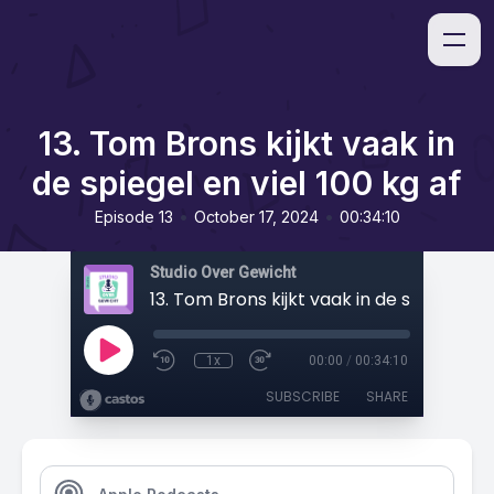
13. Tom Brons kijkt vaak in
de spiegel en viel 100 kg af
•
•
Episode 13
October 17, 2024
00:34:10
Studio Over Gewicht
1x
00:00
/
00:34:10
SUBSCRIBE
SHARE